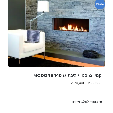
Sale!
קמין גז בנוי / ליבת גז MODORE 140
המחיר
המחיר
₪
20,400
₪
22,900
המקורי
הנוכחי
היה:
הוא:
הוספה לסל
פרטים
₪20,400.
₪22,900.