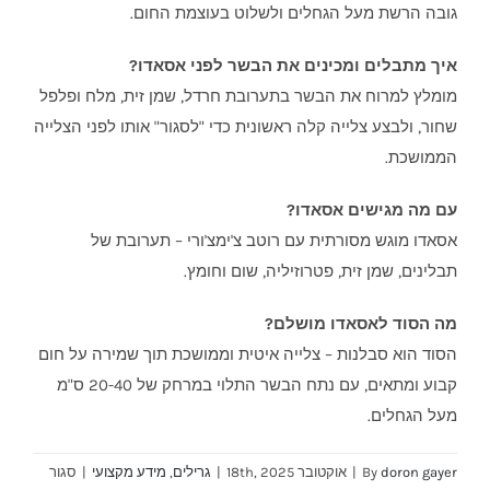
גובה הרשת מעל הגחלים ולשלוט בעוצמת החום.
איך מתבלים ומכינים את הבשר לפני אסאדו?
מומלץ למרוח את הבשר בתערובת חרדל, שמן זית, מלח ופלפל
שחור, ולבצע צלייה קלה ראשונית כדי "לסגור" אותו לפני הצלייה
הממושכת.
עם מה מגישים אסאדו?
אסאדו מוגש מסורתית עם רוטב צ'ימצ'ורי – תערובת של
תבלינים, שמן זית, פטרוזיליה, שום וחומץ.
מה הסוד לאסאדו מושלם?
הסוד הוא סבלנות – צלייה איטית וממושכת תוך שמירה על חום
קבוע ומתאים, עם נתח הבשר התלוי במרחק של 20-40 ס"מ
מעל הגחלים.
doron gayer
By
|
אוקטובר 18th, 2025
|
גרילים
,
מידע מקצועי
|
סגור