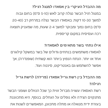
מה ההבדל העיקרי בין אסאדו למנגל רגיל?
במנגל רגיל הבשר נצלה קרוב לאש (5-10 ס"מ) בחום גבוה
למשך 10-30 דקות. באסאדו הבשר נצלה במרחק רב (20-40
ס"מ) בחום נמוך ומבוקר למשך 2-4 שעות, מה שמעניק תוצאה
רכה ועסיסית במקום קריספית.
אילו נתחי בשר מתאימים לאסאדו?
לאסאדו משתמשים בנתחים גדולים של בשר במשקל קילוגרם
אחד או יותר. הנתח הנפוץ ביותר הוא קשתית (שופנדרה), אך
אפשר להשתמש גם באנטריקוט, סינטה ועוד.
מה ההבדל בין רשת גריל אסאדו (פריז'ה) לרשת גריל
רגילה?
רשת האסאדו עשויה מברזל זווית כך שכל הנוזלים ושומני הבשר
מתנקזים הצידה ולא נופלים על הגחלים. בנוסף, היא מתכווננת
בעזרת ידית מנואלה או מתלה מתכוונן, המאפשרים לשנות את