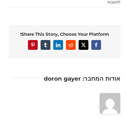
על
לתגובות
אסאדו
–
מהו
אסאדו
Share This Story, Choose Your Platform!
?
איך
Pinterest
Tumblr
LinkedIn
Reddit
Facebook
X
ועם
מה
עושים
אסאדו
אודות המחבר:
doron gayer
?
מוקד
חום