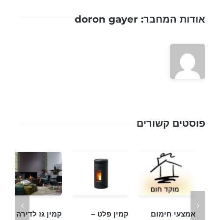
מוקד
אודות המחבר:
doron gayer
חום
פוסטים קשורים
אמצעי חימום
קמין פלט –
קמין גז לדירה –
ק