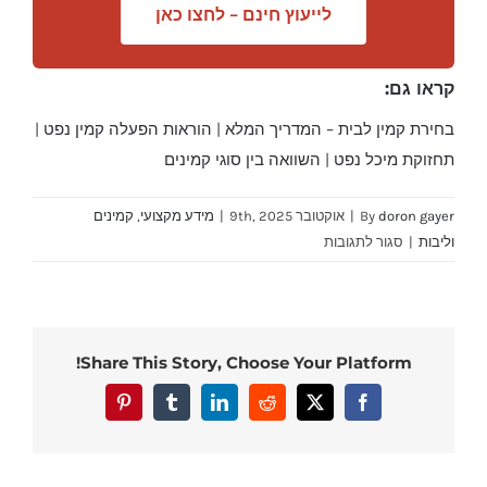
לייעוץ חינם – לחצו כאן
קראו גם:
בחירת קמין לבית – המדריך המלא
|
הוראות הפעלה קמין נפט
|
תחזוקת מיכל נפט
|
השוואה בין סוגי קמינים
doron gayer
By
|
אוקטובר 9th, 2025
|
מידע מקצועי
,
קמינים
על
וליבות
|
סגור לתגובות
הסבת
קמין
–
עלויות,
Share This Story, Choose Your Platform!
רכישה
ושימוש
Pinterest
Tumblr
LinkedIn
Reddit
Facebook
X
בקמין
נפט
–