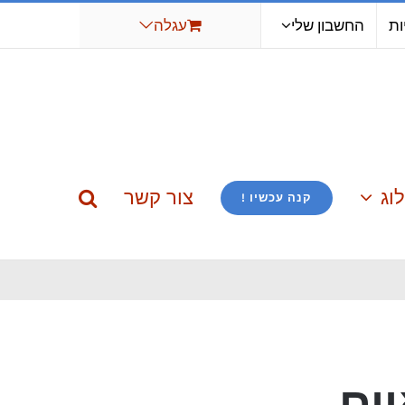
ות
החשבון שלי
עגלה
וג
צור קשר
קנה עכשיו !