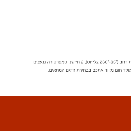
דגם Navigator Combo 1230 מציע דמפר עשן מרכזי ההופך גם את תא גריל הגז למעשנה, פיקוד דיגיטלי מתקדם עם טווח טמפרטורות רחב (85°-260° צלזיוס), 2 חיישני טמפרטורה ננעצים