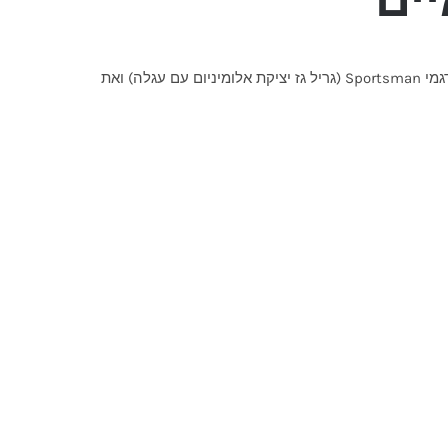
Pit Boss הוא מותג אמריקאי מוביל בתחום גרילי הגז והפלט, המשלב עוצמה, טכנולוגיה מתקדמת ומחיר תחרותי. במוקד חום תמצאו דגמי Sportsman (גריל גז יציקת אלומיניום עם עגלה) ואת