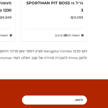
גריל גז SPORTMAN PIT BOSS
 1230
3
₪
6,849
₪
3,099
הוספה לסל
פרטים
הוספה 
ולחצן Prime להגברה מהירה של קצב הפלט. דגמי Sportsman מגיעים עם רשתות צלייה יצוקות בציפוי פורצלן והצתה אלקטרונית. במוקד חום נלווה אתכם בבחירת הדגם המתאים.