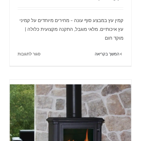
קמין עץ במבצע סוף עונה – מחירים מיוחדים על קמיני
עץ איכותיים. מלאי מוגבל, התקנה מקצועית כלולה |
מוקד חום
על
המשך בקריאה
סגור לתגובות
קמין עץ במבצע 2026 | מוקד חום – סוף עונה
קמין
עץ
במבצע
2026
|
מוקד
חום
–
סוף
עונה