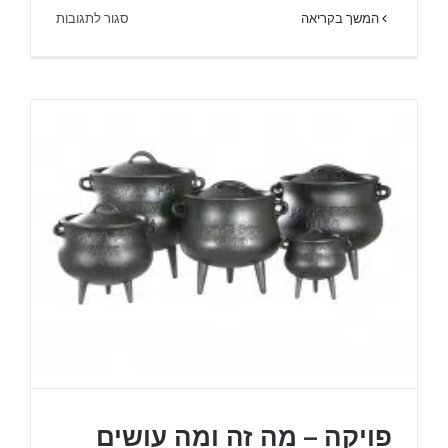
על
המשך בקריאה
סגור לתגובות
לגלות
עולם
חדש
אצלכם
בחצר
–
בישול
איטי
בגינה
או
בשטח:
פויקה – מה זה ומה עושים