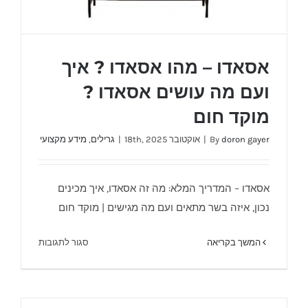
אסאדו – מהו אסאדו ? איך
ועם מה עושים אסאדו ?
מוקד חום
doron gayer
By
|
אוקטובר 18th, 2025
|
גרילים
,
מידע מקצועי
אסאדו – מהו אסאדו ? איך ועם מה עושים אסאדו
? מוקד חום
אסאדו – המדריך המלא: מה זה אסאדו, איך מכינים
נכון, איזה בשר מתאים ועם מה מגישים | מוקד חום
על
המשך בקריאה
סגור לתגובות
אסאדו
–
מהו
אסאדו