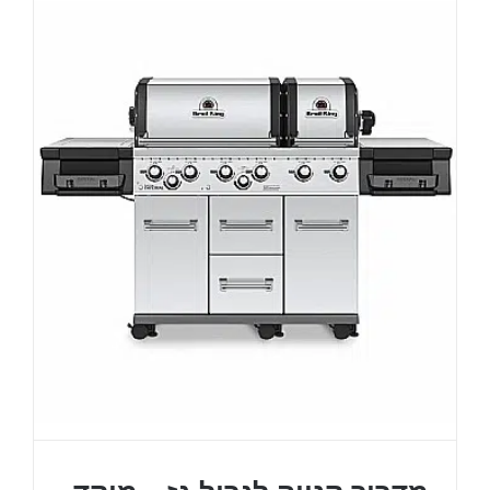
?
איך
ועם
מה
עושים
אסאדו
?
מוקד
חום