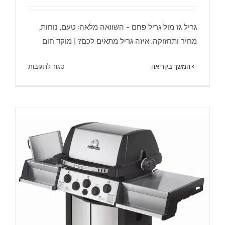
גריל גז מול גריל פחם – השוואה מלאה: טעם, נוחות,
מחיר ותחזוקה. איזה גריל מתאים לכם? | מוקד חום
גריל פחם וגריל גז – מוקד חום.
על
המשך בקריאה
סגור לתגובות
גריל
פחם
וגריל
גז
–
מוקד
חום.