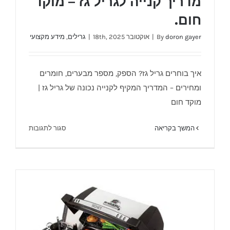
מדריך קנייה לגריל גז – מוקד
חום.
doron gayer
By
|
אוקטובר 18th, 2025
|
גרילים
,
מידע מקצועי
איך בוחרים גריל גז? הספק, מספר מבערים, חומרים
ומחירים – המדריך המקיף לקנייה נכונה של גריל גז |
מדריך קנייה לגריל גז – מוקד חום.
מוקד חום
על
המשך בקריאה
סגור לתגובות
מדריך
קנייה
לגריל
גז
–
מוקד
חום.