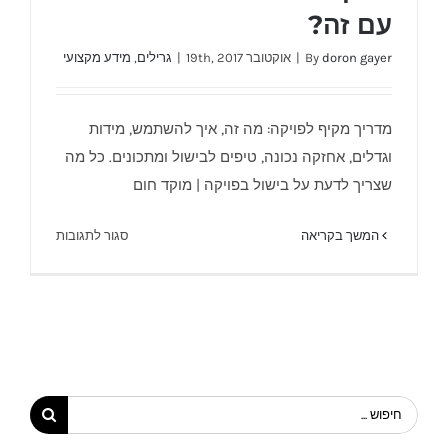
עם זה?
doron gayer
By
|
אוקטובר 19th, 2017
|
גרילים
,
מידע מקצועי
פויקה – מה זה ומה עושים עם זה?
מדריך מקיף לפויקה: מה זה, איך להשתמש, מידות
וגדלים, אחזקה נכונה, טיפים לבישול ומתכונים. כל מה
שצריך לדעת על בישול בפויקה | מוקד חום
על
המשך בקריאה
סגור לתגובות
פויקה
–
מה
זה
ומה
עושים
עם
חיפוש...
זה?