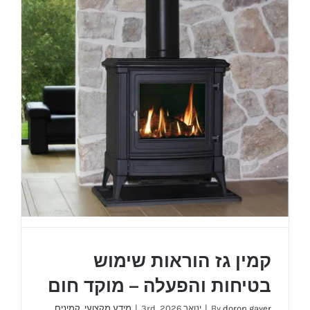
עץ
בנוי
–
מידע
מקצועי
מוקד
חום.
קמין גז הוראות שימוש
בטיחות והפעלה – מוקד חום
doron gayer
By
|
ינואר 3rd, 2026
|
מידע מקצועי
,
קמינים