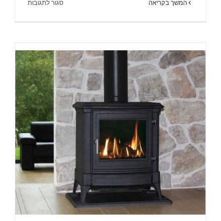
על
המשך בקריאה
סגור לתגובות
קמין
גז
לדירה
–
המדריך
המלא
2025