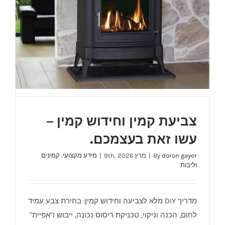
מוקד
חום
צביעת קמין וחידוש קמין –
עשו זאת בעצמכם.
doron gayer
By
|
מרץ 9th, 2026
|
מידע מקצועי
,
קמינים
וליבות
מדריך DIY מלא לצביעה וחידוש קמין: בחירת צבע עמיד
צביעת קמין וחידוש קמין – עשו זאת בעצמכם.
לחום, הכנה וניקוי, טכניקת ריסוס נכונה, ייבוש ו"אפיית"