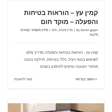
קמין עץ – הוראות בטיחות
והפעלה – מוקד חום
doron gayer
By
|
מרץ 9th, 2026
|
מידע מקצועי
,
קמינים
וליבות
קמין עץ - הוראות בטיחות והפעלה: מדריך מלא
קמין עץ – הוראות בטיחות והפעלה – מוקד חום
לשימוש בטוח ויעיל, כללי בטיחות, הדלקה נכונה,
מחזורי הטענה וטיפים לחיסכון בעצים.
על
המשך בקריאה
סגור לתגובות
קמין
עץ
–
הוראות
בטיחות