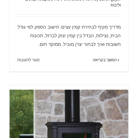
וליבות
מדריך מקיף לבחירת קמין עצים: חישוב הספק לפי גודל
קמין עצים – איך בוחרים ? מה חשוב ?- מוקד
חום
הבית, נצילות, הבדל בין קמין יצוק לברזל, תכונות
חשובות ואיך לבחור יצרן מוביל. ממוקד חום.
על
המשך בקריאה
סגור לתגובות
קמין
עצים
–
איך
בוחרים
?
מה
חשוב
?
-