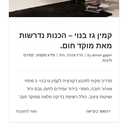
קמין גז בנוי – הכנות נדרשות
מאת מוקד חום.
doron gayer
By
|
מרץ 9th, 2026
|
מידע מקצועי
,
קמינים
וליבות
מדריך מקיף לתכנון דקורציה לקמין גז בנוי: 3 פתחי
קמין גז בנוי – הכנות נדרשות מאת מוקד חום.
אוורור חובה, חומרי בידוד עמידים לחום, גבס ורוד
ושיטות עיצוב. כולל רשימת בדיקה מלאה ממוקד חום.`
על
המשך בקריאה
סגור לתגובות
קמין
גז