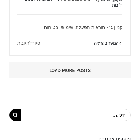
וליבות
קמין גז הוראות שימוש בטיחות והפעלה – מוקד
קמין גז - הוראות הפעלה, שימוש ובטיחות
חום
על
המשך בקריאה
סגור לתגובות
קמין
גז
הוראות
LOAD MORE POSTS
שימוש
בטיחות
והפעלה
–
מוקד
חום
חיפוש...
פוסטים אחרונים