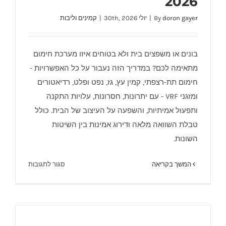
2026
doron gayer
By
|
יולי 30th, 2026
|
קמינים וליבות
בונים או משפצים בית ולא בטוחים איזו מערכת חימום
אמצעי חימום לבית – המדריך המלא לבונים
ומשפצים 2026
מתאימה לכם? במדריך הזה נעבור על כל האפשרויות -
חימום תת-רצפתי, קמין עץ, גז, נפט ופלט, רדיאטורים
ומזגני VRF - עם יתרונות, חסרונות, עלויות התקנה
ותפעול אמיתיות, והשפעה על העיצוב של הבית. כולל
טבלת השוואה מלאה ודירוג אמינות בין השיטות
השונות.
על
המשך בקריאה
סגור לתגובות
אמצעי
חימום
לבית
–
המדריך