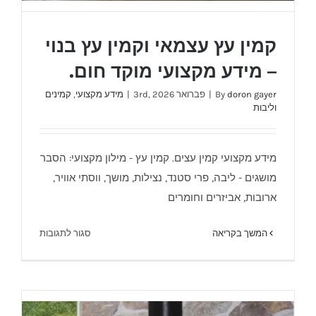
קמין עץ עצמאי וקמין עץ בנוי
– מידע מקצועי מוקד חום.
doron gayer
By
|
פברואר 3rd, 2026
|
מידע מקצועי
,
קמינים
וליבות
מידע מקצועי קמין עצים. קמין עץ - מילון מקצועי: הסבר
מושגים - ליבה, פרי סטנד, נצילות, מושך, ווסתי אוויר,
ארובות, אביזרים וחומרים
על
המשך בקריאה
סגור לתגובות
קמין עץ עצמאי וקמין עץ בנוי – מידע מקצועי
קמין
מוקד חום.
עץ
עצמאי
וקמין