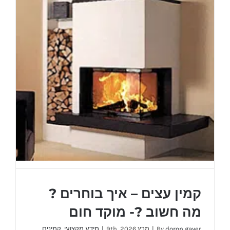
והפעלה
–
מוקד
חום
קמין עצים – איך בוחרים ?
מה חשוב ?- מוקד חום
doron gayer
By
|
מרץ 9th, 2026
|
מידע מקצועי
,
קמינים