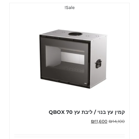
Sale!
קמין עץ בנוי / ליבת עץ QBOX 70
המחיר
המחיר
₪
11,600
₪
14,100
המקורי
הנוכחי
היה:
הוא: