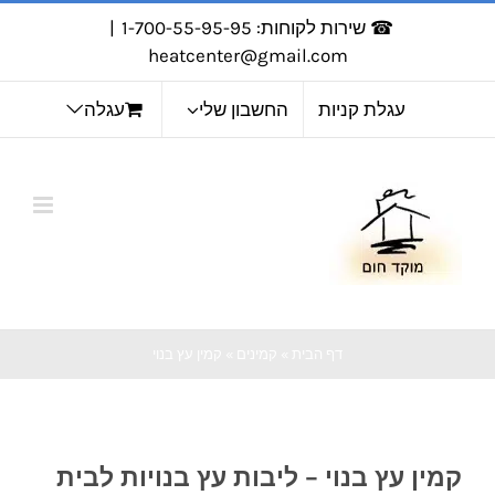
לג
☎ שירות לקוחות: 1-700-55-95-95
|
תוכן
heatcenter@gmail.com
עגלת קניות
החשבון שלי
עגלה
דף הבית
»
קמינים
»
קמין עץ בנוי
קמין עץ בנוי – ליבות עץ בנויות לבית