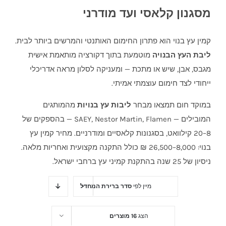
מסגנון קלאסי ועד מודרני
קמין עץ בנוי הוא פתרון החימום האותנטי והמרשים ביותר לבית.
ליבת העץ הבנויה
מוטמעת בתוך דקורציה מותאמת אישית
מגבס, אבן, שיש או מתכת — ומעניקה לסלון מראה אדריכלי
ייחודי לצד חימום עוצמתי אמיתי.
במוקד חום תמצאו מבחר
ליבות עץ בנויות
מהמותגים
המובילים — SAEY, Nestor Martin, Flamen — בהספקים של
8–20 קילוואט, בסגנונות קלאסיים ומודרניים. מחיר קמין עץ
בנוי: 8,000–26,500 ₪ כולל התקנה מקצועית ואחריות מלאה.
ניסיון של 25 שנה בהתקנת קמיני עץ ברחבי ישראל.
מיין לפי
סדר ברירת המחדל
הצג
16 מוצרים