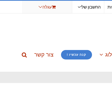
ות
החשבון שלי
עגלה
וג
צור קשר
קנה עכשיו !