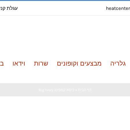
עגלת קני
heatcente
גלריה
מבצעים וקופונים
שרות
וידאו
בל
דף הבית
»
כיסא קמפינג Big Ivory