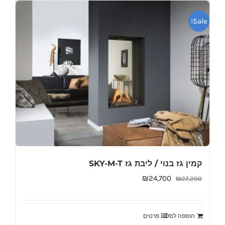
Sale!
קמין גז בנוי / ליבת גז SKY-M-T
המחיר
המחיר
₪
24,700
₪
27,200
המקורי
הנוכחי
היה:
הוא:
הוספה לסל
פרטים
₪24,700.
₪27,200.