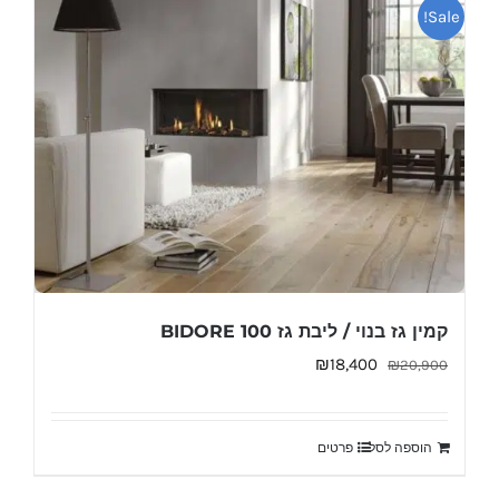
Sale!
קמין גז בנוי / ליבת גז BIDORE 100
המחיר
המחיר
₪
18,400
₪
20,900
המקורי
הנוכחי
היה:
הוא:
הוספה לסל
פרטים
₪18,400.
₪20,900.