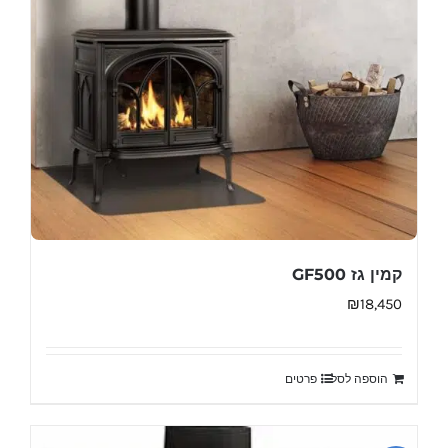
קמין גז GF500
₪
18,450
הוספה לסל
פרטים