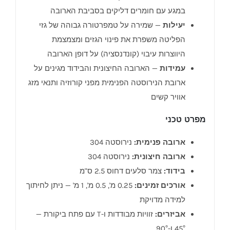
במגע עם חומרים דליקים בסביבת הארובה
יעילות
— שמירה על טמפרטורה גבוהה של גזי
הפליטה משפרת את פינוי הגזים ומצמצמת
היווצרות עיבוי (קונדנסציה) על דופן הארובה
עמידות
— הארובה החיצונית והבידוד מגינים על
ארובת הנירוסטה הפנימית מפני קורוזיה ותנאי מזג
אוויר קשים
מפרט טכני
ארובה פנימית:
נירוסטה 304
ארובה חיצונית:
נירוסטה 304
בידוד:
צמר סלעים דחוס 2.5 ס"מ
אורכים זמינים:
0.25 מ', 0.5 מ', 1 מ' — ניתן לחיתוך
למידה מדויקת
אביזרים:
זוויות מבודדות ו-T עם פתח ביקורת —
45° ו-90°