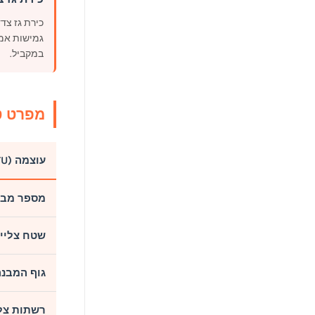
כירת גז צדד
גמישות אמי
במקביל.
מפרט ט
עוצמה (BTU)
מספר מבע
שטח צליי
גוף המבנה
רשתות צל