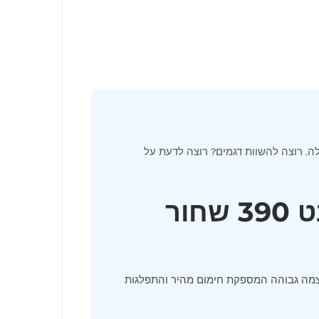
 על כל שאלה. רוצה להשוות דגמים? רוצה לדעת על
ור
39 מגיע עם עוצמה של 65,000 BTU בטכנולוגיית DUAL TUBE — עוצמה גבוהה המספקת חימום מהיר והתפלגות