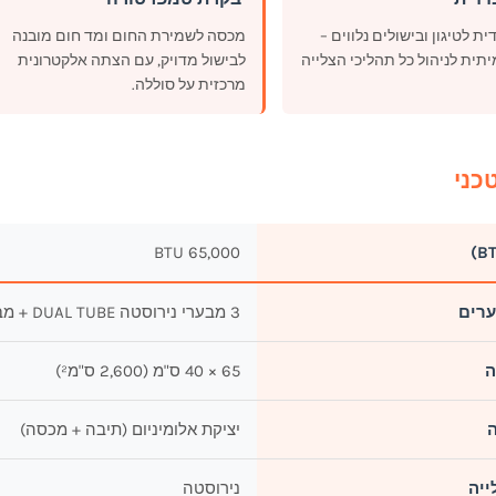
ית לטיגון ובישולים נלווים –
מכסה לשמירת החום ומד חום מובנה
תית לניהול כל תהליכי הצלייה
לבישול מדויק, עם הצתה אלקטרונית
מרכזית על סוללה.
כני
65,000 BTU
רים
3 מבערי נירוסטה DUAL TUBE + מבער אחורי לשיפוד
ה
65 × 40 ס"מ (2,600 ס"מ²)
יציקת אלומיניום (תיבה + מכסה)
ייה
נירוסטה