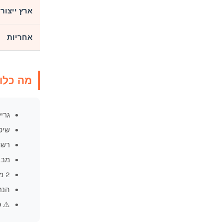
ארץ ייצור
אחריות
מה כלו
גריל Signet 390 – גוף + עגלה
שיפ
רשת
מבע
2 מדפים מתקפלים
הנח
⚠️
ס