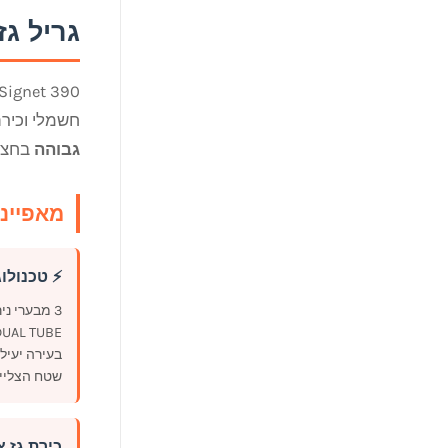
גריל גז סיגנט Signet 390 – יצ
Signet 390 הוא גריל גז מקצועי מתוצרת Broil King הקנדית, ע
חשמלי וכירת
גבוהה
בחצר
מאפייני
⚡ טכנולוגיית BE
3 מבערי נ
בעירה יעיל
שטח הצלייה
כירת גז צ