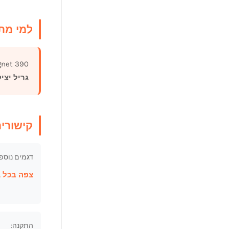
למי מת
Signet 390 מתא
גריל יצי
קישורי
דגמים נוספי
צפה בכל גר
התקנה: