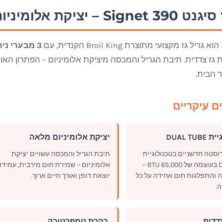
יקת אלומיניום עם שיפוד וכירת צד
ם
3 מבערי נירוסטה DUAL TUBE
 גז צדדית. תיבת הגריל והמכסה מיציקת אלומיניום – הפתרון האו
 הבית.
ם עיקריים
DUAL TU
יציקת אלומיניום מלאה
ירוסטה חדשניים בטכנולוגיית
תיבת הגריל והמכסה עשויים יציקת
DUAL TUBE בעוצמה של 65,000 BTU –
אלומיניום – שמירת חום מירבית, עמידו
ה והתפלגות חום אחידה על כל
יוצאת דופן ואורך חיים ארוך.
.
דדית
️ בקרת טמפרטורה