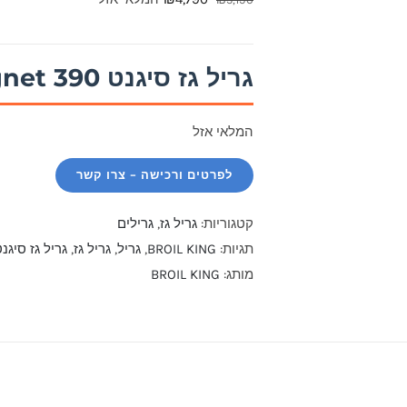
המקורי
הנוכחי
היה:
הוא:
גריל גז סיגנט Signet 390 שחור
₪4,790.
₪5,190.
המלאי אזל
קטגוריות:
גריל גז
,
גרילים
תגיות:
BROIL KING
,
גריל
,
גריל גז
,
גריל גז סיגנט 390 שח
מותג:
BROIL KING