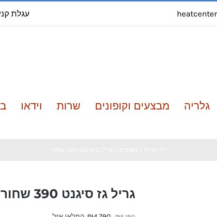
עגלת קני
heatcente
גלריה
מבצעים וקופונים
שרות
וידאו
בל
דף הבית
»
מוצרים
»
גריל גז סיגנט 390 שחור
גריל גז סיגנט 390 שחור
המחיר
המחיר
4,790
₪
המלאי אזל
₪
5,190