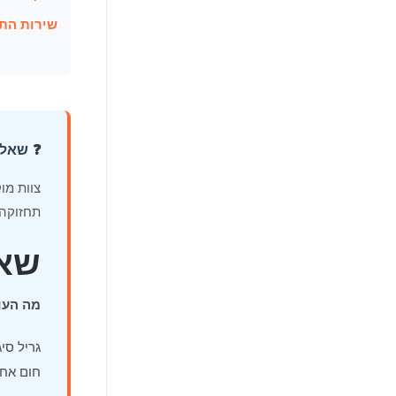
שירות התק
❓ שאלו
תחזוקה?
שאלו
מה העוצ
חום אחי