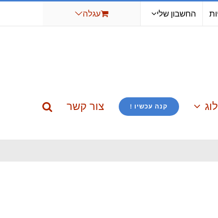
ות
החשבון שלי
עגלה
וג
צור קשר
קנה עכשיו !