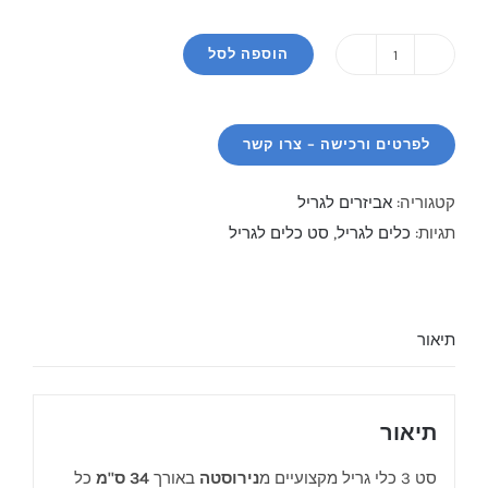
הוספה לסל
כמות
של
סט
3
כלי
קטגוריה:
אביזרים לגריל
נירוסטה
תגיות:
כלים לגריל
,
סט כלים לגריל
לגריל
במזוודת
אלומיניום
תיאור
תיאור
סט 3 כלי גריל מקצועיים מ
נירוסטה
באורך
34 ס"מ
כל