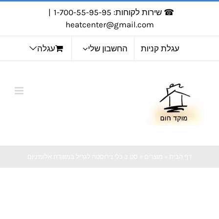
לג
☎ שירות לקוחות: 1-700-55-95-95
|
תוכן
heatcenter@gmail.com
עגלת קניות
החשבון שלי
עגלה
דף הבית
»
מוצרים
»
סט 3 כלי נירוסטה לגריל במזוודת אלומיניום