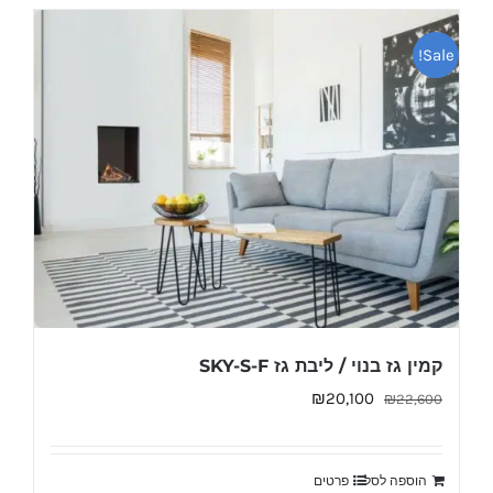
Sale!
קמין גז בנוי / ליבת גז SKY-S-F
המחיר
המחיר
₪
20,100
₪
22,600
המקורי
הנוכחי
היה:
הוא:
הוספה לסל
פרטים
₪20,100.
₪22,600.