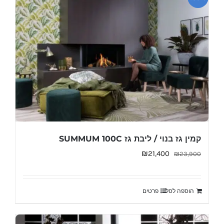
קמין גז בנוי / ליבת גז SUMMUM 100C
המחיר
המחיר
₪
21,400
₪
23,900
המקורי
הנוכחי
היה:
הוא:
הוספה לסל
פרטים
₪21,400.
₪23,900.