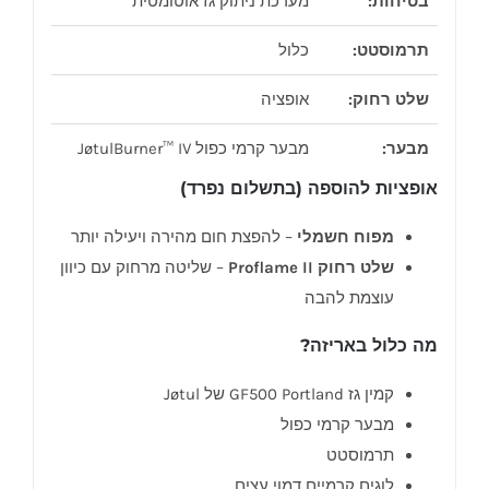
בטיחות:
מערכת ניתוק גז אוטומטית
תרמוסטט:
כלול
שלט רחוק:
אופציה
מבער:
מבער קרמי כפול JøtulBurner™ IV
אופציות להוספה (בתשלום נפרד)
מפוח חשמלי
– להפצת חום מהירה ויעילה יותר
שלט רחוק Proflame II
– שליטה מרחוק עם כיוון
עוצמת להבה
מה כלול באריזה?
קמין גז GF500 Portland של Jøtul
מבער קרמי כפול
תרמוסטט
לוגים קרמיים דמוי עצים