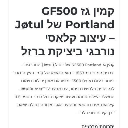
קמין גז GF500
Portland של Jøtul
– עיצוב קלאסי
נורבגי ביציקת ברזל
קמין גז GF500 Portland של יוטול (Jøtul) הנורבגית –
יצרנית קמינים מ-1853 – הוא הצאצא של קמין העץ הנמכר
ביותר בעולם F500 Oslo. מציע את אותן יכולות חימום
לכל הבית בלחיצת כפתור, עם מבער JøtulBurner™ IV
המשלב יעילות גבוהה ועיצוב יציקת ברזל נצחי. הספק 11.5
קילוואט. אינו דורש ארובה עד הגג – ארובה כפולה יוצאת
דרך קיר חיצוני בלבד.
יתרונות מרכזיים