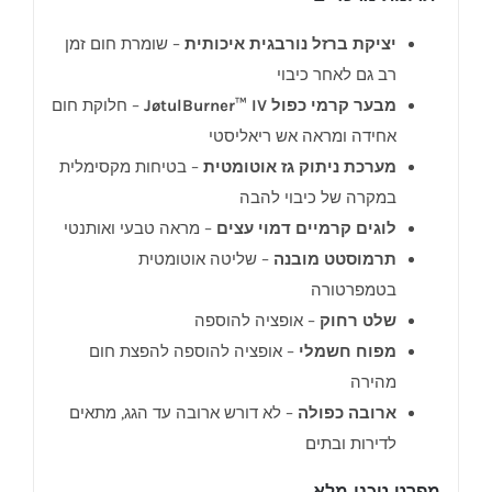
יציקת ברזל נורבגית איכותית
– שומרת חום זמן
רב גם לאחר כיבוי
מבער קרמי כפול JøtulBurner™ IV
– חלוקת חום
אחידה ומראה אש ריאליסטי
מערכת ניתוק גז אוטומטית
– בטיחות מקסימלית
במקרה של כיבוי להבה
לוגים קרמיים דמוי עצים
– מראה טבעי ואותנטי
תרמוסטט מובנה
– שליטה אוטומטית
בטמפרטורה
שלט רחוק
– אופציה להוספה
מפוח חשמלי
– אופציה להוספה להפצת חום
מהירה
ארובה כפולה
– לא דורש ארובה עד הגג, מתאים
לדירות ובתים
מפרט טכני מלא