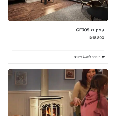
קמין גז GF305
₪
18,800
הוספה לסל
פרטים