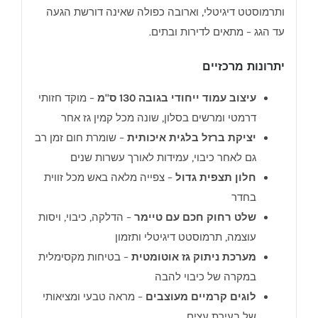
ותרמוסטט דיגיטלי, וארובה כפולה שאינה דורשת הגעה
עד הגג – מתאים לדירות ובתים.
יתרונות מרכזיים
עיצוב עמוד ייחודי בגובה 130 ס"מ
– מוקד חזותי
דרמטי ומרשים בסלון, שונה מכל קמין גז אחר
יציקת ברזל בלגית איכותית
– שומרת חום זמן רב
גם לאחר כיבוי, עמידות לאורך עשרות שנים
חלון תצפית גדול
– צפייה מלאה באש מכל זווית
בחדר
שלט רחוק חכם עם טיימר
– הדלקה, כיבוי, ויסות
עוצמה, תרמוסטט דיגיטלי ותזמון
מערכת ניתוק גז אוטומטית
– בטיחות מקסימלית
במקרה של כיבוי להבה
לוגים קרמיים מעוצבים
– מראה טבעי ומציאותי
של בעירת עצים