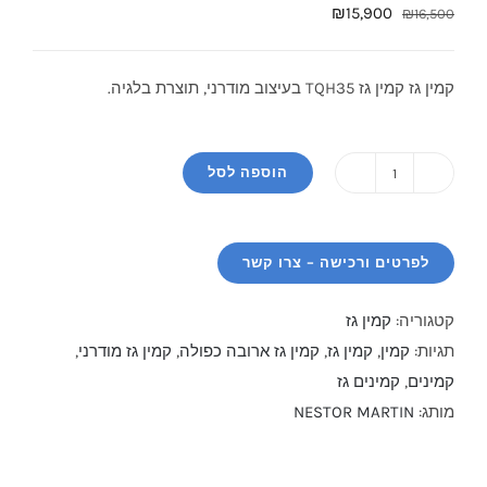
המחיר
המחיר
₪
15,900
₪
16,500
המקורי
הנוכחי
היה:
הוא:
קמין גז קמין גז TQH35 בעיצוב מודרני, תוצרת בלגיה.
₪15,900.
₪16,500.
הוספה לסל
כמות
של
קמין
גז
TQH
קטגוריה:
קמין גז
35
תגיות:
קמין
,
קמין גז
,
קמין גז ארובה כפולה
,
קמין גז מודרני
,
קמינים
,
קמינים גז
מותג:
NESTOR MARTIN