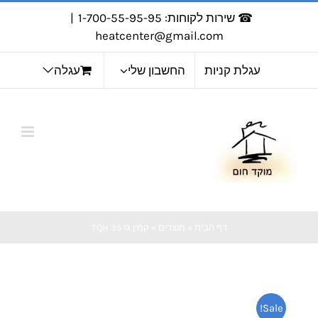
לג
☎ שירות לקוחות: 1-700-55-95-95
|
תוכן
heatcenter@gmail.com
עגלת קניות
החשבון שלי
עגלה
דף הבית
»
מוצרים
»
קמין גז TQH 35
Sale!