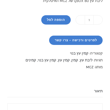
ליבת עץ QBOX 80 של MCZ האיטלקית
₪12,300.
₪14,800.
הוספה לסל
כמות
של
קמין
עץ
בנוי
קטגוריה:
קמין עץ בנוי
/
תגיות:
ליבת עץ
,
קמין
,
קמין עץ
,
קמין עץ בנוי
,
קמינים
ליבת
מותג:
MCZ
עץ
QBOX
80
תיאור