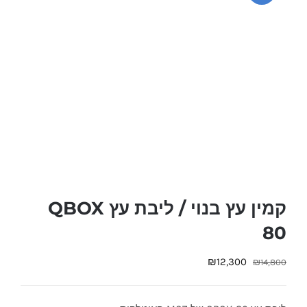
קמין עץ בנוי / ליבת עץ QBOX
80
המחיר
המחיר
₪
12,300
₪
14,800
המקורי
הנוכחי
היה:
הוא: