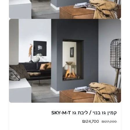
קמין גז בנוי / ליבת גז SKY-M-T
המחיר
המחיר
₪
24,700
₪
27,200
המקורי
הנוכחי