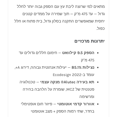
מתאים למי שרוצה ליבת עץ עם הספק גבוה יותר לחלל
גדול — עד 475 מ"ק — תוך שמירה על ממדים קטנים
יחסית שמאפשרים התקנה בסלון גדול, בית פתוח או חלל
כפול.
יתרונות מרכזיים
הספק 9.5 קילוואט
— חימום חללים גדולים עד
475 מ"ק
נצילות 85.1%
— יעילות אנרגטית גבוהה, דירוג A+,
עומד ב-Ecodesign 2022
תא בעירה Alutec® מנקה עצמי
— טכנולוגיה
פטנטית של MCZ, שומרת על הלהבה בהירה
ומרשימה
אוורור קדמי אוטומטי
— פיזור חום אופטימלי
בחדר, שתי רמות הספק + מצב אוטומטי