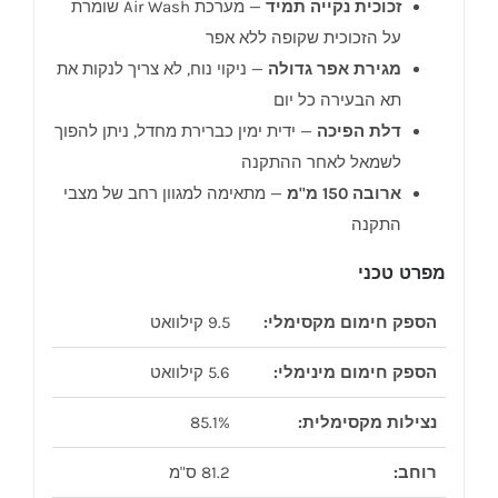
זכוכית נקייה תמיד
— מערכת Air Wash שומרת
על הזכוכית שקופה ללא אפר
מגירת אפר גדולה
— ניקוי נוח, לא צריך לנקות את
תא הבעירה כל יום
דלת הפיכה
— ידית ימין כברירת מחדל, ניתן להפוך
לשמאל לאחר ההתקנה
ארובה 150 מ"מ
— מתאימה למגוון רחב של מצבי
התקנה
מפרט טכני
הספק חימום מקסימלי:
9.5 קילוואט
הספק חימום מינימלי:
5.6 קילוואט
נצילות מקסימלית:
85.1%
רוחב:
81.2 ס"מ