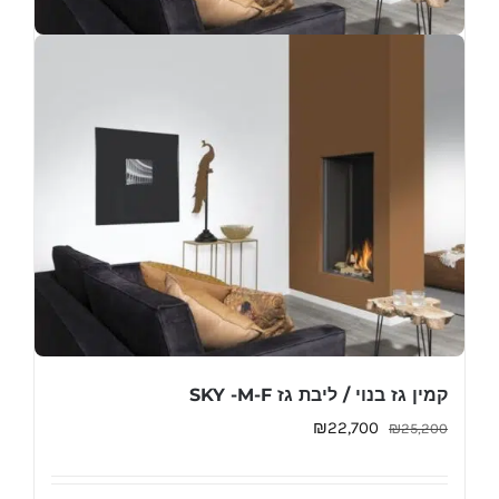
קמין גז בנוי / ליבת גז SKY -M-F
המחיר
המחיר
₪
22,700
₪
25,200
המקורי
הנוכחי
היה:
הוא: