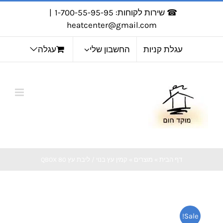
לג
☎ שירות לקוחות: 1-700-55-95-95
|
תוכן
heatcenter@gmail.com
עגלת קניות
החשבון שלי
עגלה
דף הבית
»
מוצרים
»
קמין עץ בנוי / ליבת עץ QBOX 80
Sale!