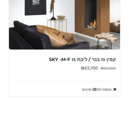
קמין גז בנוי / ליבת גז SKY -M-F
המחיר
המחיר
₪
22,700
₪
25,200
המקורי
הנוכחי
היה:
הוא:
הוספה לסל
פרטים
₪22,700.
₪25,200.