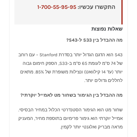
התקשרו עכשיו:
1-700-55-95-95
שאלות נפוצות
מה ההבדל בין S33 ל-S43?
S43 הוא הדגם הגדול יותר בסדרת Stanford – עם רוחב
של 74 ס"מ לעומת 65 ס"מ ב-S33, הספק חימום גבוה
יותר (עד 14 קילוואט) ונצילות משופרת של 85%. מתאים
לחללים גדולים יותר.
מה ההבדל בין הגימור בשחור מט לאמייל יוקרתי?
שחור מט הוא הגימור הסטנדרטי הכלול במחיר הבסיסי.
אמייל יוקרתי הוא גימור פרימיום בתוספת מחיר, המעניק
מראה מבריק ואלגנטי יותר לקמין.