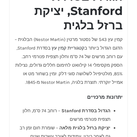
Stanford, יציקת
ברזל בלגית
קמין עץ S43 של נסטור מרטין (Nestor Martin) הבלגית –
הדגם הגדול ביותר ב
קטגוריית קמין עץ
בסדרת Stanford,
עם רוחב מרשים של 74 ס"מ וחלון תצפית פנורמי רחב.
הספק מקסימלי 14 קילוואט לחימום חללים גדולים, נצילות
85%, מולטיפיול לשלושה סוגי דלק. זמין בשחור מט או
אמייל יוקרתי. תוצרת בלגיה, Nestor Martin מ-1845.
יתרונות מרכזיים
הגדול בסדרת Stanford
– רוחב 74 ס"מ, חלון
תצפית פנורמי מרשים
יציקת ברזל בלגית מלאה
– שומרת חום זמן רב
גם לאחר כיבוי, עמידות לאורך עשרות שנים