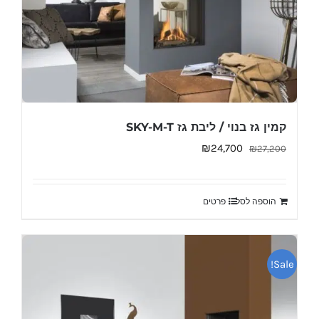
קמין גז בנוי / ליבת גז SKY-M-T
המחיר
המחיר
₪
24,700
₪
27,200
המקורי
הנוכחי
היה:
הוא:
הוספה לסל
פרטים
₪24,700.
₪27,200.
Sale!