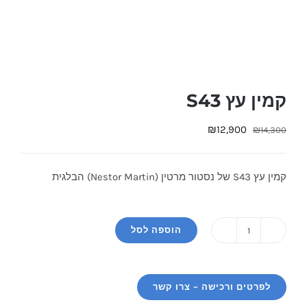
קמין עץ S43
המחיר
המחיר
₪
12,900
₪
14,300
המקורי
הנוכחי
היה:
הוא:
קמין עץ S43 של נסטור מרטין (Nestor Martin) הבלגית
₪12,900.
₪14,300.
הוספה לסל
כמות
של
קמין
עץ