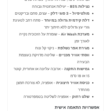
נצילות 85%
– יעילות אנרגטית גבוהה
מולטיפיול – 3 סוגי דלק
– עצים, פחם ובריקטים
דלת קידמית גדולה במיוחד
– פתח רחב לטעינת
גזרי עץ גדולים ללא חיתוך יתר
מערכת Air Wash
– שומרת על הזכוכית נקייה
לאורך זמן
מגירת אפר נשלפת
– ניקוי קל ונוח
ווסתי אוויר מכניים
– שליטה מדויקת בעוצמת
הבעירה
גמישות התקנה
– ארובה עליונה או אחורית, קוטר
15 או 18 ס"מ
כניסת אוויר חיצונית
– אופציה, לא צורכת חמצן
מהחדר
שלט רחוק
– אופציה לשליטה בטמפרטורה
אפשרויות התאמה אישית