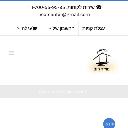
לג
☎ שירות לקוחות: 1-700-55-95-95
|
תוכן
heatcenter@gmail.com
עגלת קניות
החשבון שלי
עגלה
דף הבית
»
מוצרים
»
קמין עץ S43
Sale!