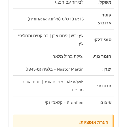
משקל:
לבירור עם הנציג
קוטר
15 או 18 ס"מ (עליונה או אחורית)
ארובה:
עץ יבש | פחם אבן | בריקטים ותחליפי
סוגי דלק:
עץ
חומר גוף:
יציקת ברזל מלאה
יצרן:
Nestor Martin – בלגיה (מ-1845)
Air Wash | מגירת אפר | ווסתי אוויר
תכונות:
מכניים
עיצוב:
Stanford – קלאסי נקי
הערת אופציות: