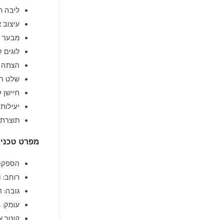
ליבה תלת-צדדית (vider
עיצוב א
מבער Real Flame לתמונת להבה ריאליסטית במיוחד
לוגים 
הצתה א
שלט רח
חיישן 
יעילות 89%
תוצרת הולנ
מפרט טכני
הספק: 12.5 קילוו
רוחב: 101 ס"מ
גובה: 161 ס"מ
עומק: 44 ס"מ
קוטר אר