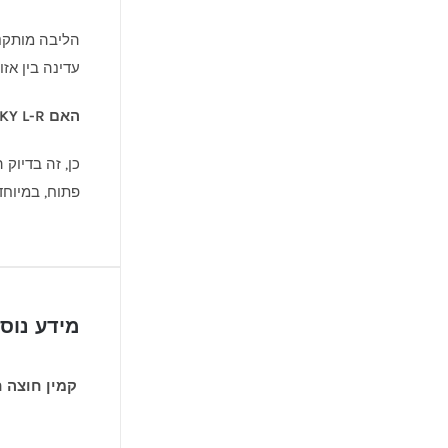
הליבה מותקנת
עדינה בין אז
האם SKY L-R מתאימה לחלל פתוח (Open Space)?
פתוח, במיוחד
מידע נוס
קמין חוצה 