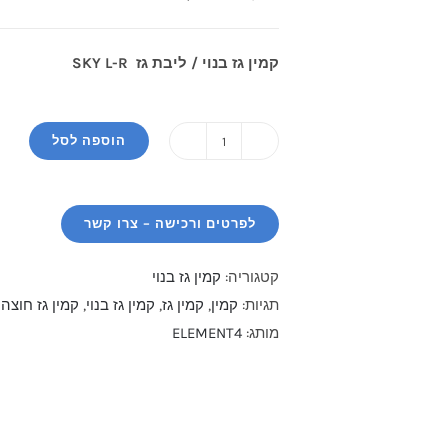
המקורי
הנוכחי
היה:
הוא:
קמין גז בנוי / ליבת גז SKY L-R
₪29,500.
₪32,000.
הוספה לסל
קטגוריה:
קמין גז בנוי
תגיות:
קמין
,
קמין גז
,
קמין גז בנוי
,
קמין גז חוצה
מותג:
ELEMENT4