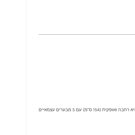
SKY L-R היא ליבה אנכית וגבוהה (161 ס"מ) עם צפייה תלת-צדדית, בעוד LUCIUS 140 היא רחבה ואופקית (154 ס"מ) עם 5 מבערים עצמאיים