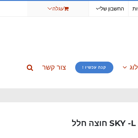
ות
החשבון שלי
עגלה
וג
צור קשר
קנה עכשיו !