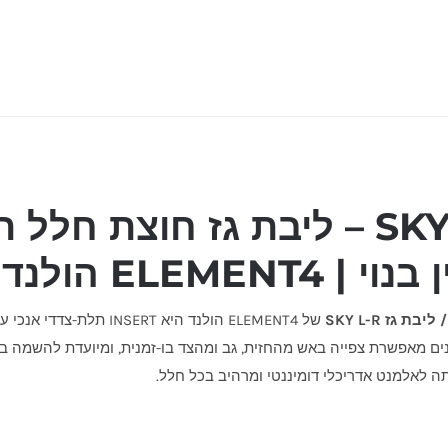
SKY L-R – ליבת גז חוצת ח
| ELEMENT4 הולנד
בת גז SKY L-R
של ELEMENT4 הולנד היא INSERT תלת-צדדי אנכי עם מסגרת, המתפקדת כ
ים מאפשרת צפייה באש מהחזית, גב ומהצד בו-זמנית, ומיועדת להשמה ב
ה לאלמנט אדריכלי דומיננטי ומרהיב בכל חלל.