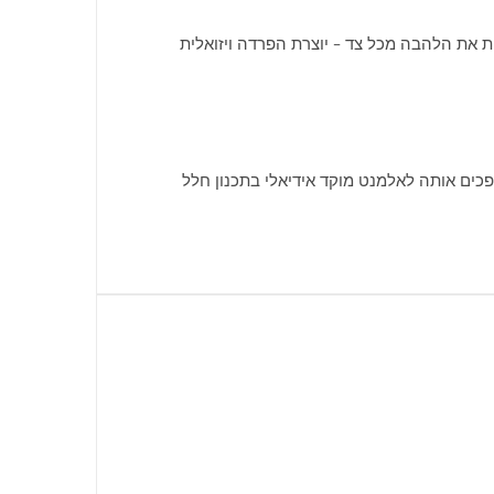
 את הלהבה מכל צד – יוצרת הפרדה ויזואלית
1 ס"מ) והצפייה התלת-כיוונית הופכים אותה לאלמנט מוקד אידיאלי בתכנון חלל