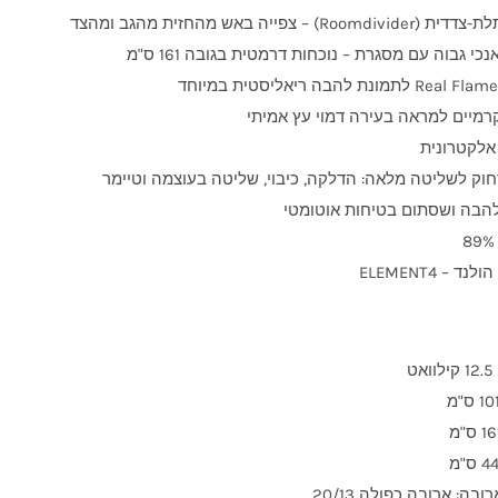
Roomdi) – צפייה באש מהחזית מהגב ומהצד
נכי גבוה עם מסגרת – נוכחות דרמטית בגובה 161 ס"מ
קרמיים למראה בעירה דמוי עץ אמיתי
לקטרונית
וק לשליטה מלאה: הדלקה, כיבוי, שליטה בעוצמה וטיימר
להבה ושסתום בטיחות אוטומטי
ד – ELEMENT4
אט
ובה: ארובה כפולה 20/13