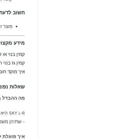
חשוב לדעת
מוצר זה הוא INSERT בלבד – הדקור
מידע מקצוע
קמין בנוי או 
קמין גז בנוי 
איך מוקד חום
שאלות נפוצ
מה ההבדל בין SKY L-R ל- 140
– שתיהן משמשות כ-Roomdivider אך בפרו
איך פועלת ל