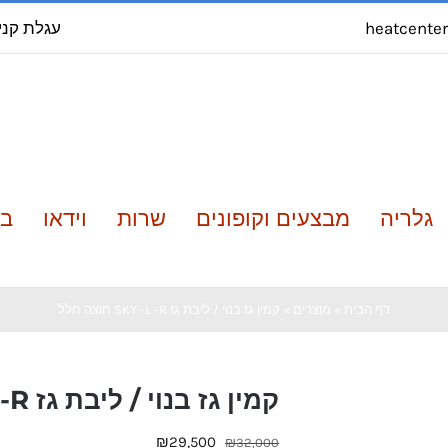
עגלת קני
heatcente
גלריה
מבצעים וקופונים
שרות
וידאו
בל
דף הבית
»
מוצרים
»
קמין גז בנוי / ליבת גז SKY -L -R חוצה חלל
קמין גז בנוי / ליבת גז SKY -L -R חוצה חלל
המחיר
המחיר
₪
29,500
₪
32,000