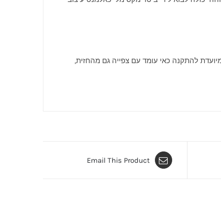
– SKY M-F היא ליבה חזיתית עם צפייה מכיוון אחד, בעוד SKY M-R (Roomdivider) מיועדת להתקנה כאי עומד עם צפייה גם מהחזית,
Email This Product