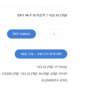
המקורי
הנוכחי
היה:
הוא:
קמין גז בנוי / ליבת גז SKY M-F
₪22,700.
₪25,200.
הוספה לסל
קטגוריה:
קמין גז בנוי
תגיות:
קמין
,
קמין גז
,
קמין גז בנוי
,
קמין מובנה
,
ק
מותג:
ELEMENT4