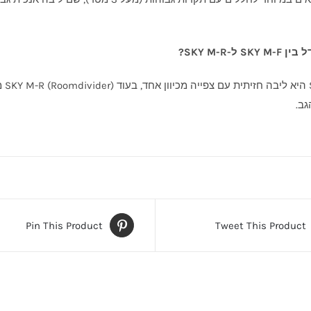
 ל-SKY M-R?
כן 
גב.
Pin This Product
Tweet This Product