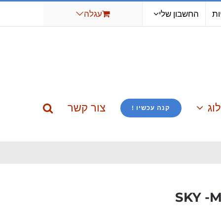
ות
החשבון שלי
עגלה
וג
צור קשר
קנה עכשיו !