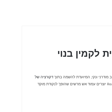
נכית לקמין בנוי
דקורציה של
מותאמת אישית – אבן, גבס, מתכת ועוד. גובה של 150 ס"מ ומבער Real Flame יוצרים עמוד אש מרשים שהופך לנקודת מוקד