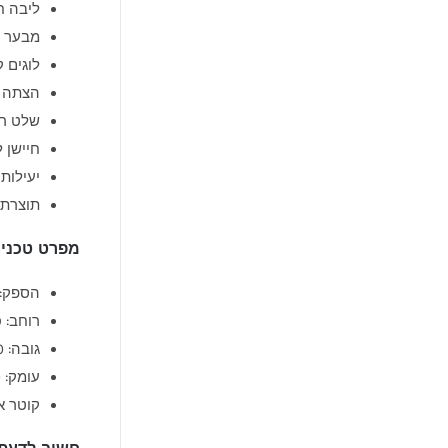
ליבה ח
מבער Real Flame לתמונת להבה ריאליסטית במיוחד
לוגים 
הצתה א
שלט רח
חיישן 
יעילות 89%
תוצרת הולנ
מפרט טכני
הספק: 12.5 קילוו
רוחב: 99 ס"מ
גובה: 150 ס"מ
עומק: 40 ס"מ
קוטר אר