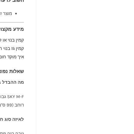
חשוב לדעת
מוצר זה הוא INSERT בלבד – הדקור
מידע מקצוע
קמין בנוי או 
קמין גז בנוי 
איך מוקד חום
שאלות נפוצ
מה ההבדל בין SKY M-F ל--F
רוחב (99 ס"מ) ואותו עיצוב חזיתי אנכי.
לאיזה סוג חלל