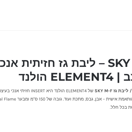
SKY M-F – ליבת גז חזיתית א
ELE הולנד
בת גז SKY M-F
של ELEMENT4 הולנד היא INSERT חזיתי אנכי בעיצוב מודרני ונקי, המיועדת להשמה בתוך
ת בכל חלל.