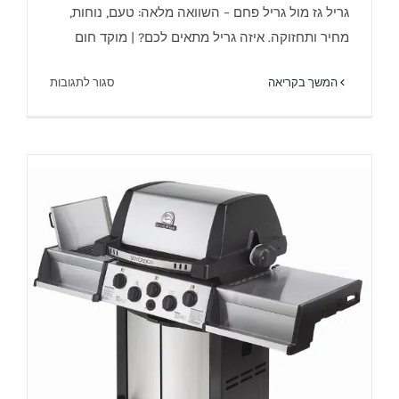
גריל גז מול גריל פחם – השוואה מלאה: טעם, נוחות,
מחיר ותחזוקה. איזה גריל מתאים לכם? | מוקד חום
גריל פחם וגריל גז – מוקד חום.
על
המשך בקריאה
סגור לתגובות
גריל
פחם
וגריל
גז
–
מוקד
חום.