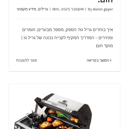
doron gayer
By
|
אוקטובר 18th, 2025
|
גרילים
,
מידע מקצועי
איך בוחרים גריל גז? הספק, מספר מבערים, חומרים
ומחירים – המדריך המקיף לקנייה נכונה של גריל גז |
מדריך קנייה לגריל גז – מוקד חום.
מוקד חום
על
המשך בקריאה
סגור לתגובות
מדריך
קנייה
לגריל
גז
–
מוקד
חום.