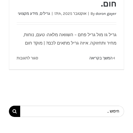
חום.
doron gayer
By
|
אוקטובר 17th, 2025
|
גרילים
,
מידע מקצועי
גריל גז מול גריל פחם – השוואה מלאה: טעם, נוחות,
מחיר ותחזוקה. איזה גריל מתאים לכם? | מוקד חום
גריל פחם וגריל גז – מוקד חום.
על
המשך בקריאה
סגור לתגובות
גריל
פחם
וגריל
גז
–
מוקד
חום.
חיפוש...