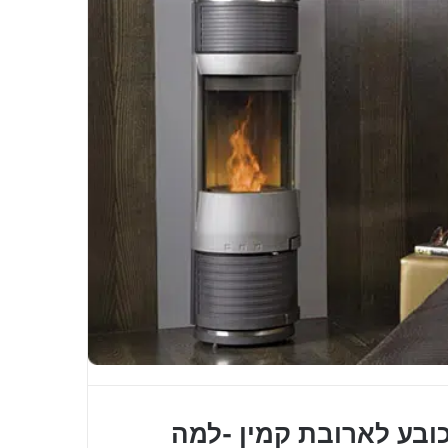
ובע לארובת קמין -למה