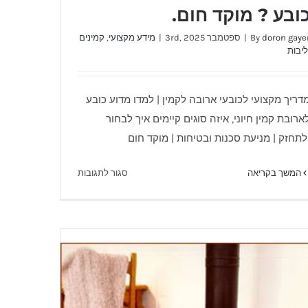
ובע ? מוקד חום.
doron gaye
By
|
ספטמבר 3rd, 2025
|
מידע מקצועי
,
קמינים
ליבות
דריך מקצועי לכובעי ארובה לקמין | למדו מדוע כובע
ארובת קמין חיוני, איזה סוגים קיימים איך לבחור
כובע לארובת קמין -למה כובע ? מוקד חום.
לתחזק | מניעת סכנות ובטיחות | מוקד חום
על
המשך בקריאה
סגור לתגובות
כובע
לארובת
קמין
-
למה
כובע
?
מוקד