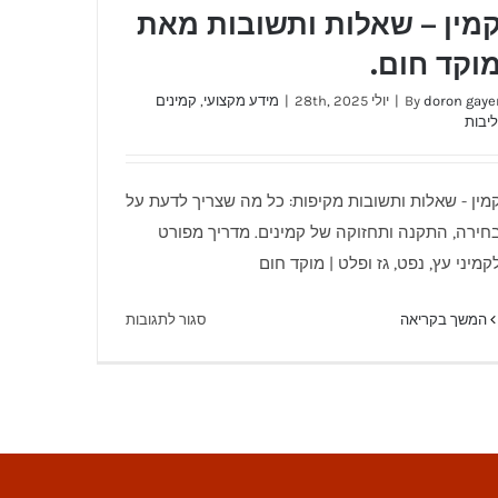
מין – שאלות ותשובות מאת
וקד חום.
doron gaye
By
|
יולי 28th, 2025
|
מידע מקצועי
,
קמינים
ליבות
מין - שאלות ותשובות מקיפות: כל מה שצריך לדעת על
חירה, התקנה ותחזוקה של קמינים. מדריך מפורט
קמיני עץ, נפט, גז ופלט | מוקד חום
קמין – שאלות ותשובות מאת מוקד חום.
על
המשך בקריאה
סגור לתגובות
קמין
–
שאלות
ותשובות
מאת
מוקד