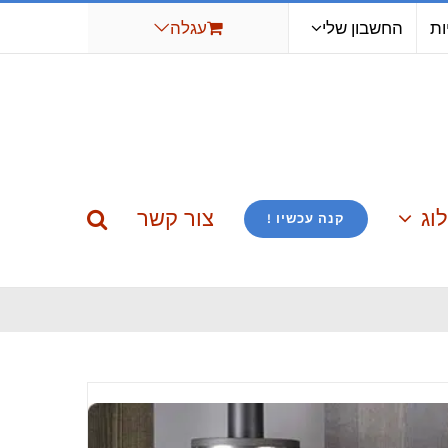
ות
החשבון שלי
עגלה
וג
צור קשר
קנה עכשיו !