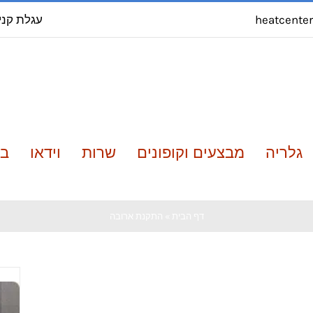
עגלת קני
heatcente
גלריה
מבצעים וקופונים
שרות
וידאו
בל
דף הבית
»
התקנת ארובה