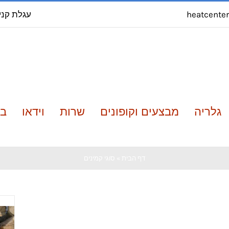
עגלת קני
heatcente
גלריה
מבצעים וקופונים
שרות
וידאו
בל
דף הבית
»
סוגי קמינים