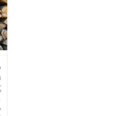
ק
ח
r
ו
ק