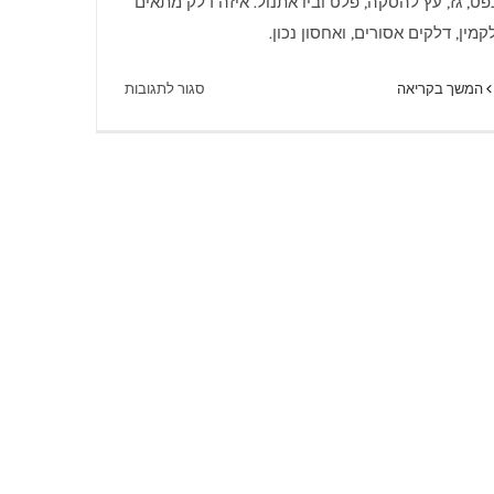
פט, גז, עץ להסקה, פלט וביו אתנול. איזה דלק מתאים
קמין, דלקים אסורים, ואחסון נכון.
על
המשך בקריאה
סגור לתגובות
קמין
ודלק
לקמינים
–
מוקד
חום