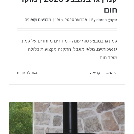
חום
doron gayer
By
|
פברואר 19th, 2026
|
מבצעים וקופונים
קמין גז במבצע סוף עונה – מחירים מיוחדים על קמיני
קמין גז במבצע 2026 | מוקד חום
גז איכותיים. מלאי מוגבל, התקנה מקצועית כלולה |
מוקד חום
על
המשך בקריאה
סגור לתגובות
קמין
גז
במבצע
2026
|
מוקד
חום