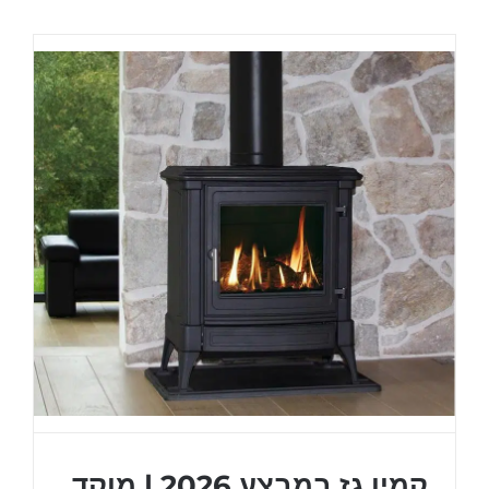
במבצע
2026
|
מוקד
חום
–
סוף
עונה
קמין גז במבצע 2026 | מוקד