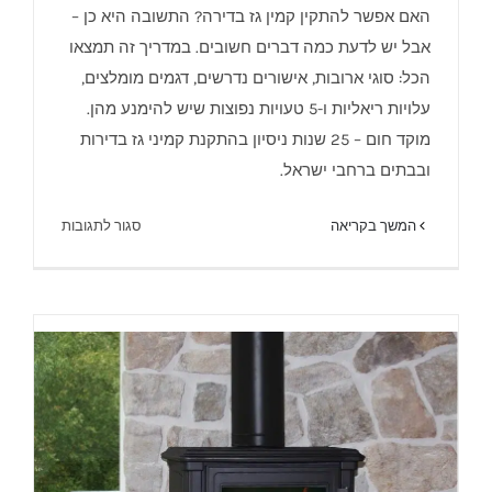
קמין גז לדירה – המדריך המלא 2025
האם אפשר להתקין קמין גז בדירה? התשובה היא כן –
אבל יש לדעת כמה דברים חשובים. במדריך זה תמצאו
הכל: סוגי ארובות, אישורים נדרשים, דגמים מומלצים,
עלויות ריאליות ו-5 טעויות נפוצות שיש להימנע מהן.
מוקד חום – 25 שנות ניסיון בהתקנת קמיני גז בדירות
ובבתים ברחבי ישראל.
על
המשך בקריאה
סגור לתגובות
קמין
גז
לדירה
–
המדריך
המלא
2025