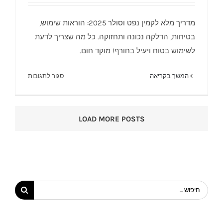
מדריך מלא לקמין נפט וסולר 2025: הוראות שימוש,
בטיחות, הדלקה נכונה ותחזוקה. כל מה שצריך לדעת
קמין נפט סולר הוראות שימוש בטיחות והפעלה –
לשימוש בטוח ויעיל בחורף! מוקד חום.
מוקד חום
על
המשך בקריאה
סגור לתגובות
קמין
נפט
סולר
LOAD MORE POSTS
הוראות
שימוש
בטיחות
והפעלה
–
מוקד
חיפוש...
חום