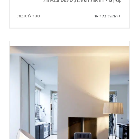
קמין גז - הוראות הפעלה, שימוש ובטיחות
חום
על
המשך בקריאה
סגור לתגובות
קמין
גז
הוראות
שימוש
בטיחות
והפעלה
–
מוקד
חום