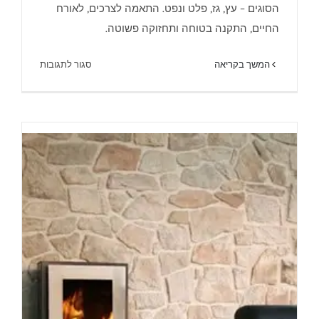
הסוגים – עץ, גז, פלט ונפט. התאמה לצרכים, לאורח
החיים, התקנה בטוחה ותחזוקה פשוטה.
איך מוקד חום עוזרים לכם לבחור קמין
על
המשך בקריאה
סגור לתגובות
איך
מוקד
חום
עוזרים
לכם
לבחור
קמין