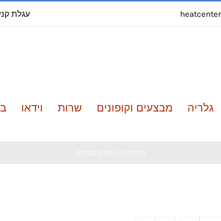
עגלת קני
heatcente
גלריה
מבצעים וקופונים
שרות
וידאו
בל
דף הבית
»
קמינים מובילים