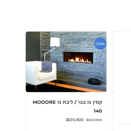
Sale!
קמין גז בנוי / ליבת גז MODORE
140
המחיר
המחיר
₪
20,400
₪
22,900
המקורי
הנוכחי