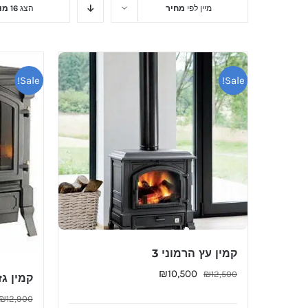
מיין לפי
מחיר
הצג
16 מוצרים
Sale!
Sale!
קמין עץ הרמוני 3
המחיר
המחיר
₪
10,500
₪
12,500
קמין גז  35
המקורי
הנוכחי
₪
12,900