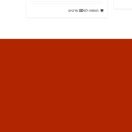
היה:
הוא:
הוספה לסל
פרטים
₪20,400.
₪22,900.