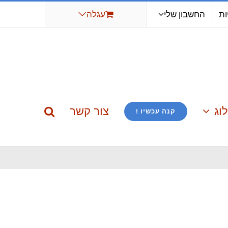
ות
החשבון שלי
עגלה
וג
צור קשר
קנה עכשיו !