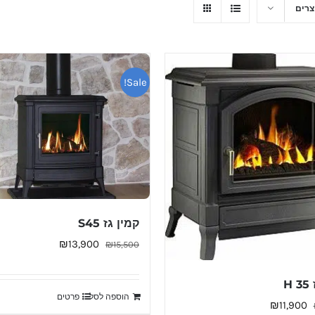
Sale!
קמין גז S45
המחיר
המחיר
₪
13,900
₪
15,500
המקורי
הנוכחי
היה:
הוא:
H
הוספה לסל
פרטים
₪13,900.
₪15,500.
המחיר
המחיר
₪
11,900