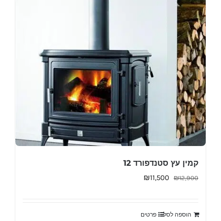
קמין עץ סטנדפורד 12
המחיר
המחיר
₪
11,500
₪
12,900
המקורי
הנוכחי
היה:
הוא:
הוספה לסל
פרטים
₪11,500.
₪12,900.