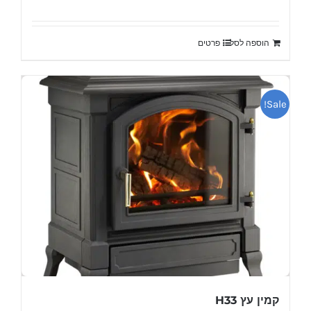
המקורי
הנוכחי
היה:
הוא:
הוספה לסל
פרטים
₪9,600.
₪10,100.
Sale!
קמין עץ H33