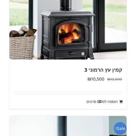
קמין עץ הרמוני 3
המחיר
המחיר
₪
10,500
₪
12,500
המקורי
הנוכחי
היה:
הוא:
הוספה לסל
פרטים
₪10,500.
₪12,500.
Sale!