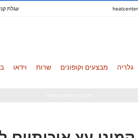
עגלת קני
heatcente
גלריה
מבצעים וקופונים
שרות
וידאו
בל
דף הבית
»
קמינים
»
קמין עץ
קמיני עץ איכותיים ל