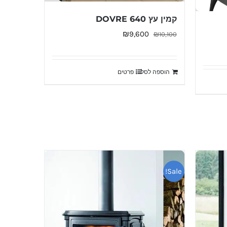
קמין עץ DOVRE 640
המחיר
המחיר
₪
9,600
₪
10,100
המקורי
הנוכחי
היה:
הוא:
הוספה לסל
פרטים
₪9,600.
₪10,100.
Sale!