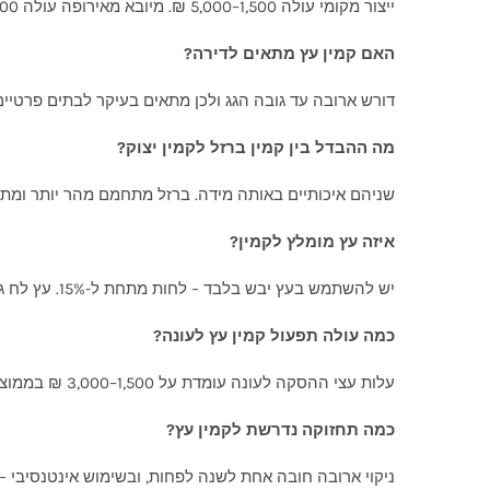
ייצור מקומי עולה 1,500–5,000 ₪. מיובא מאירופה עולה 5,000–20,000 ₪. עלות ההתקנה עומדת על כ-5,000 ₪ לבית חד-קומתי וכ-6,500 ₪ לבית דו-קומתי.
האם קמין עץ מתאים לדירה?
דורש ארובה עד גובה הגג ולכן מתאים בעיקר לבתים פרטיים. 
מה ההבדל בין קמין ברזל לקמין יצוק?
שניהם איכותיים באותה מידה. ברזל מתחמם מהר יותר ומתאים
איזה עץ מומלץ לקמין?
יש להשתמש בעץ יבש בלבד – לחות מתחת ל-15%. עץ לח גורם לעשן רב, ירידה בנצילות וצבירת שרף בארובה. עצי הסקה מומלצים: אקליפטוס, הדרים, זית.
כמה עולה תפעול קמין עץ לעונה?
עלות עצי ההסקה לעונה עומדת על 1,500–3,000 ₪ בממוצע – הנמוכה ביותר מבין כל סוגי הקמינים. המחיר תלוי בסוג העץ, כמות השימוש וגודל הבית.
כמה תחזוקה נדרשת לקמין עץ?
ניקוי ארובה חובה אחת לשנה לפחות, ובשימוש אינטנסיבי – 