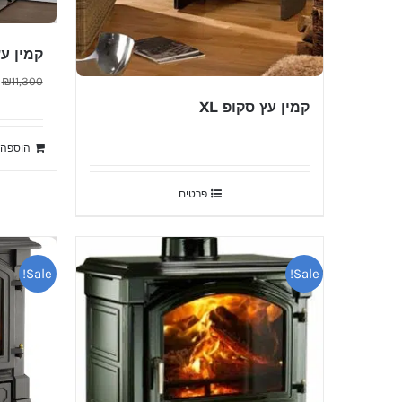
קמין עץ דו
₪
11,300
קמין עץ סקופ XL
הוספה 
פרטים
Sale!
Sale!