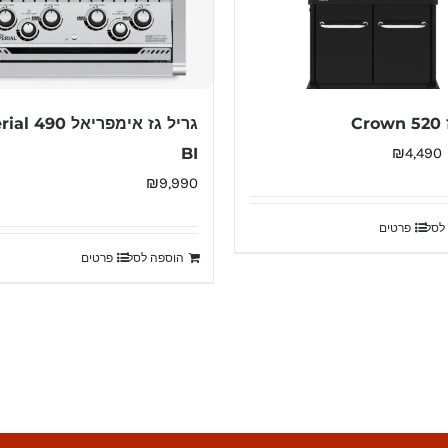
Cr
גריל גז אימפריאל 0
המחיר
המחיר
BI
₪
4,490
המקורי
הנוכחי
₪
9,990
היה:
הוא:
לסל
פרטים
₪4,490.
₪5,390.
הוספה לסל
פרטים