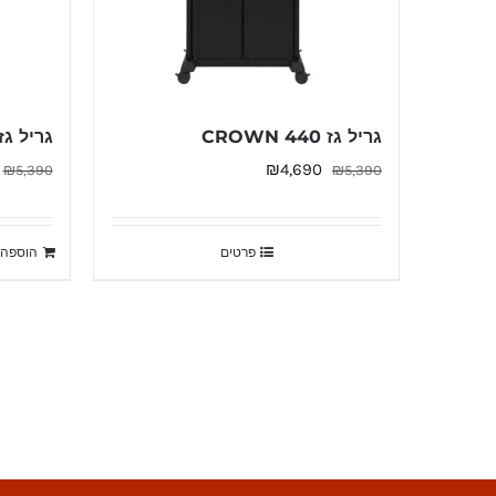
גריל גז CROWN 440
גריל גז own 520
המחיר
המחיר
₪
4,690
₪
5,390
₪
5,390
המקורי
הנוכחי
היה:
הוא:
פרטים
הוספה 
₪4,690.
₪5,390.