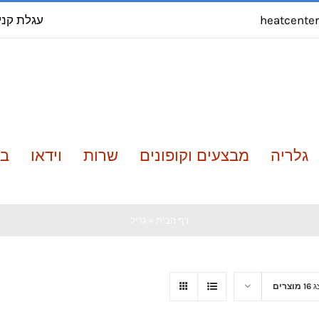
עגלת קני
heatcente
גלריה
מבצעים וקופונים
שרות
וידאו
בל
דף הבית
»
גריל
ג
16 מוצרים