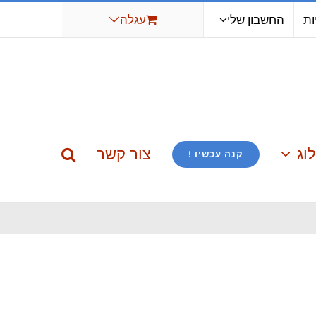
ות
החשבון שלי
עגלה
וג
צור קשר
קנה עכשיו !