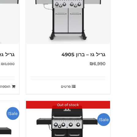
גריל גז – ברון 490S
גריל גז –
₪
6,990
₪
5,990
פרטים
הוספה 
Out of stock
Sale!
Sale!