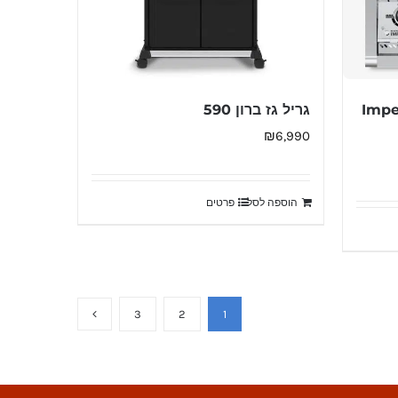
Imperial 49
גריל גז ברון 590
₪
6,990
הוספה לסל
פרטים
3
2
1