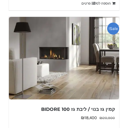
הוספה לסל
פרטים
₪22,700.
₪25,200.
Sale!
קמין גז בנוי / ליבת גז BIDORE 100
המחיר
המחיר
₪
18,400
₪
20,900
המקורי
הנוכחי