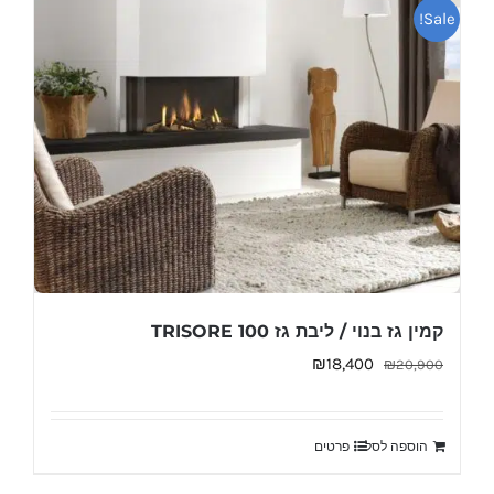
Sale!
קמין גז בנוי / ליבת גז TRISORE 100
המחיר
המחיר
₪
18,400
₪
20,900
המקורי
הנוכחי
היה:
הוא:
הוספה לסל
פרטים
₪18,400.
₪20,900.