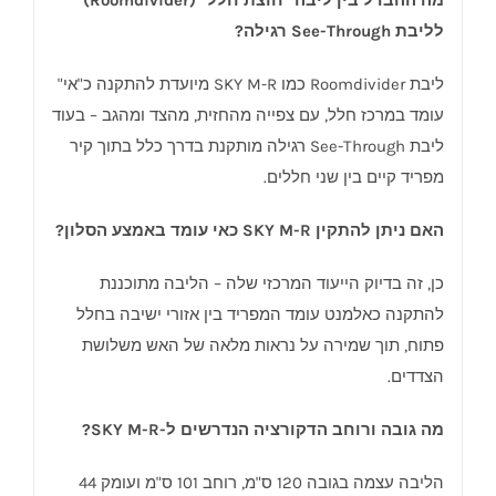
מה ההבדל בין ליבה "חוצת חלל" (Roomdivider)
לליבת See-Through רגילה?
ליבת Roomdivider כמו SKY M-R מיועדת להתקנה כ"אי"
עומד במרכז חלל, עם צפייה מהחזית, מהצד ומהגב – בעוד
ליבת See-Through רגילה מותקנת בדרך כלל בתוך קיר
מפריד קיים בין שני חללים.
האם ניתן להתקין SKY M-R כאי עומד באמצע הסלון?
כן, זה בדיוק הייעוד המרכזי שלה – הליבה מתוכננת
להתקנה כאלמנט עומד המפריד בין אזורי ישיבה בחלל
פתוח, תוך שמירה על נראות מלאה של האש משלושת
הצדדים.
מה גובה ורוחב הדקורציה הנדרשים ל-SKY M-R?
הליבה עצמה בגובה 120 ס"מ, רוחב 101 ס"מ ועומק 44