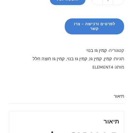
כמות
של
קמין
גז
בנוי
/
קטגוריה:
קמין גז בנוי
ליבת
תגיות:
קמין
,
קמין גז
,
קמין גז בנוי
,
קמין גז חוצה חלל
גז
מותג:
ELEMENT4
SKY-
M-
R
תיאור
תיאור