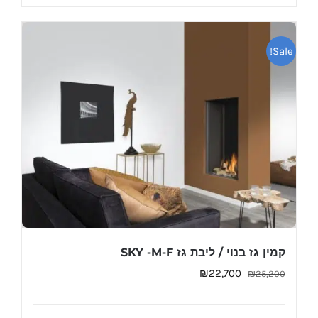
Sale!
קמין גז בנוי / ליבת גז SKY -M-F
המחיר
המחיר
₪
22,700
₪
25,200
המקורי
הנוכחי
היה:
הוא: