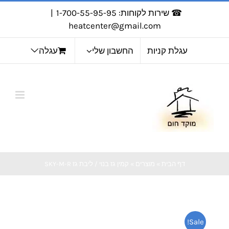
לג
☎ שירות לקוחות: 1-700-55-95-95
|
תוכן
heatcenter@gmail.com
עגלת קניות
החשבון שלי
עגלה
דף הבית
»
מוצרים
»
קמין גז בנוי / ליבת גז SKY-M-R
Sale!