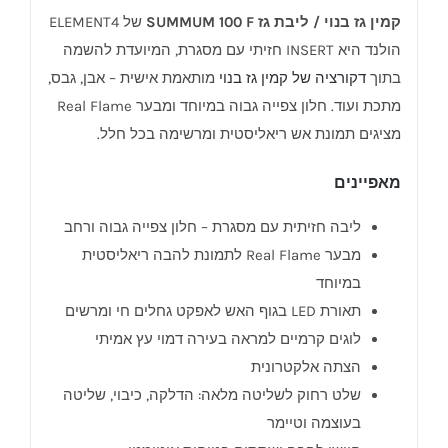
קמין גז בנוי / ליבת גז SUMMUM 100 F
של ELEMENT4
הולנד היא INSERT חזיתי עם מסגרת, המיועדת להשמה
בתוך
דקורציה של קמין גז בנוי
מותאמת אישית – אבן, גבס,
מתכת ועוד. חלון צפייה גבוה במיוחד ומבער Real Flame
מציגים תמונת אש ריאליסטית ומרשימה בכל חלל.
מאפיינים
ליבה חזיתית עם מסגרת – חלון צפייה גבוה ורחב
מבער Real Flame לתמונת להבה ריאליסטית
במיוחד
תאורת LED בגוף האש לאפקט גחלים חי ומרשים
לוגים קרמיים למראה בעירה דמוי עץ אמיתי
הצתה אלקטרונית
שלט רחוק לשליטה מלאה: הדלקה, כיבוי, שליטה
בעוצמה וטיימר