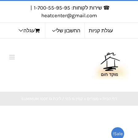
לג
☎ שירות לקוחות: 1-700-55-95-95
|
תוכן
heatcenter@gmail.com
עגלת קניות
החשבון שלי
עגלה
דף הבית
»
מוצרים
»
קמין גז בנוי / ליבת גז SUMMUM 100F
Sale!