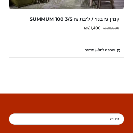
קמין גז בנוי / ליבת גז SUMMUM 100 3/S
המחיר
המחיר
₪
21,400
₪
23,900
המקורי
הנוכחי
היה:
הוא:
הוספה לסל
פרטים
₪21,400.
₪23,900.