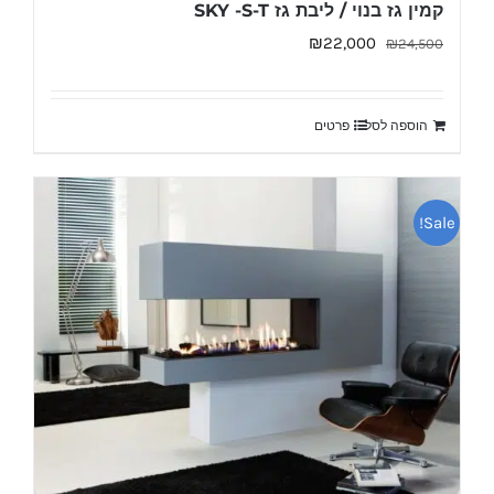
קמין גז בנוי / ליבת גז SKY -S-T
המחיר
המחיר
₪
22,000
₪
24,500
המקורי
הנוכחי
היה:
הוא:
הוספה לסל
פרטים
₪22,000.
₪24,500.
Sale!