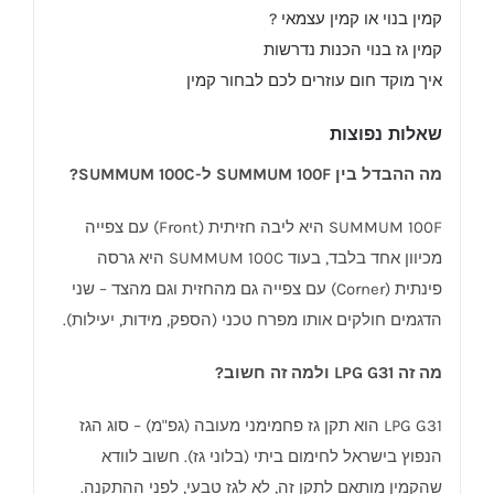
קמין בנוי או קמין עצמאי ?
קמין גז בנוי הכנות נדרשות
איך מוקד חום עוזרים לכם לבחור קמין
שאלות נפוצות
מה ההבדל בין SUMMUM 100F ל-SUMMUM 100C?
SUMMUM 100F היא ליבה חזיתית (Front) עם צפייה
מכיוון אחד בלבד, בעוד SUMMUM 100C היא גרסה
פינתית (Corner) עם צפייה גם מהחזית וגם מהצד – שני
הדגמים חולקים אותו מפרח טכני (הספק, מידות, יעילות).
מה זה LPG G31 ולמה זה חשוב?
LPG G31 הוא תקן גז פחמימני מעובה (גפ"מ) – סוג הגז
הנפוץ בישראל לחימום ביתי (בלוני גז). חשוב לוודא
שהקמין מותאם לתקן זה, לא לגז טבעי, לפני ההתקנה.