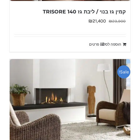
קמין גז בנוי / ליבת גז TRISORE 140
המחיר
המחיר
₪
21,400
₪
23,900
המקורי
הנוכחי
היה:
הוא:
הוספה לסל
פרטים
₪21,400.
₪23,900.
Sale!