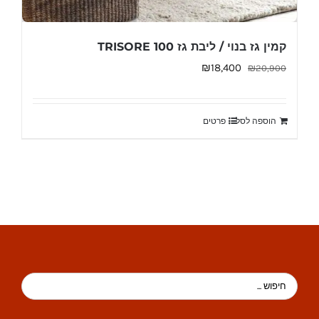
קמין גז בנוי / ליבת גז TRISORE 100
המחיר
המחיר
₪
18,400
₪
20,900
המקורי
הנוכחי
היה:
הוא:
הוספה לסל
פרטים
₪18,400.
₪20,900.