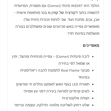
הולנד היא INSERT פינתי (Corner) עם מסגרת, המיועדת
להשמה בתוך
דקורציה של קמין גז בנוי
מותאמת אישית –
אבן, גבס, מתכת ועוד. שני לוחות זכוכית (חזית וצד)
מאפשרים צפייה באש מכיוונים שונים ומשתלבים בצורה
מושלמת בפינות חדר.
מאפיינים
ליבה פינתית (Corner) – צפייה מהחזית ומהצד, ימין
או שמאל לפי בחירה
מבער Real Flame לתמונת להבה ריאליסטית
במיוחד
תאורת LED בגוף האש לאפקט גחלים חי ומרשים
לוגים קרמיים למראה בעירה דמוי עץ אמיתי
הצתה אלקטרונית
שלט רחוק לשליטה מלאה: הדלקה, עוצמה וטיימר