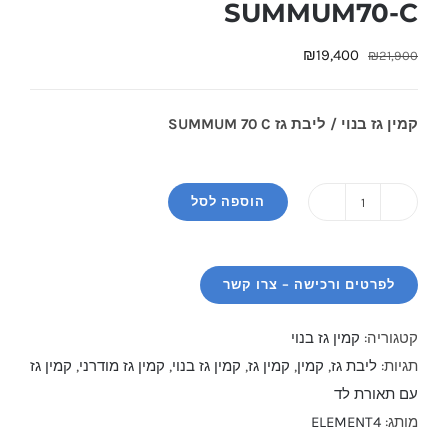
SUMMUM70-C
המחיר
המחיר
₪
19,400
₪
21,900
המקורי
הנוכחי
היה:
הוא:
קמין גז בנוי / ליבת גז SUMMUM 70 C
₪19,400.
₪21,900.
הוספה לסל
כמות
של
קמין
גז
בנוי
קטגוריה:
קמין גז בנוי
/
תגיות:
ליבת גז
,
קמין
,
קמין גז
,
קמין גז בנוי
,
קמין גז מודרני
,
קמין גז
ליבת
עם תאורת לד
גז
מותג:
ELEMENT4
SUMMUM70-