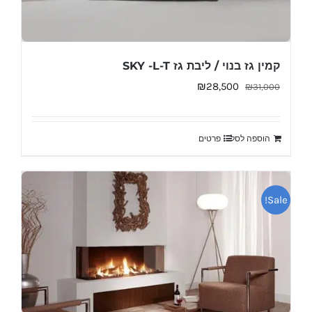
קמין גז בנוי / ליבת גז SKY -L-T
המחיר
המחיר
₪
28,500
₪
31,000
המקורי
הנוכחי
היה:
הוא:
הוספה לסל
פרטים
₪28,500.
₪31,000.
Sale!