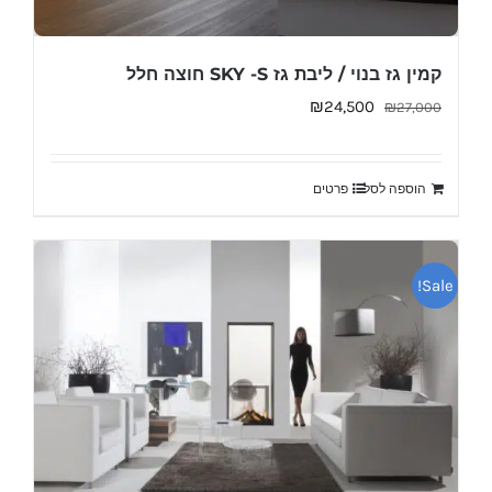
קמין גז בנוי / ליבת גז SKY -S חוצה חלל
המחיר
המחיר
₪
24,500
₪
27,000
המקורי
הנוכחי
היה:
הוא:
הוספה לסל
פרטים
₪24,500.
₪27,000.
Sale!