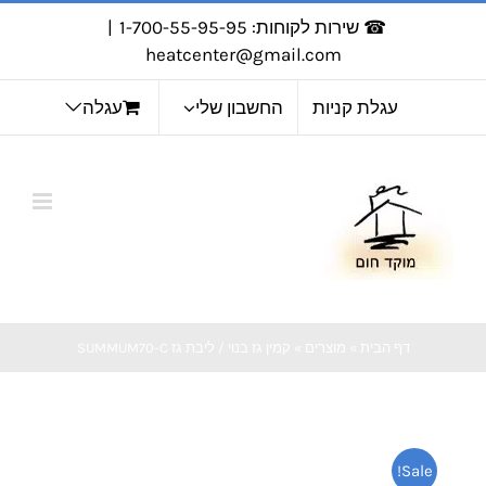
לג
☎ שירות לקוחות: 1-700-55-95-95
|
תוכן
heatcenter@gmail.com
עגלת קניות
החשבון שלי
עגלה
דף הבית
»
מוצרים
»
קמין גז בנוי / ליבת גז SUMMUM70-C
Sale!