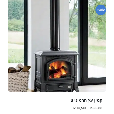
Sale!
קמין עץ הרמוני 3
המחיר
המחיר
₪
10,500
₪
12,500