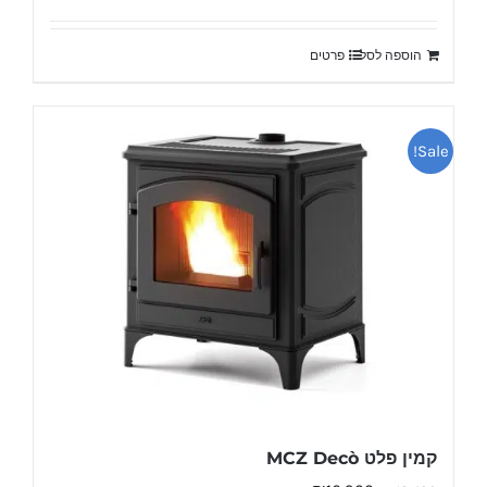
המקורי
הנוכחי
היה:
הוא:
הוספה לסל
פרטים
₪10,500.
₪12,500.
Sale!
קמין פלט MCZ Decò